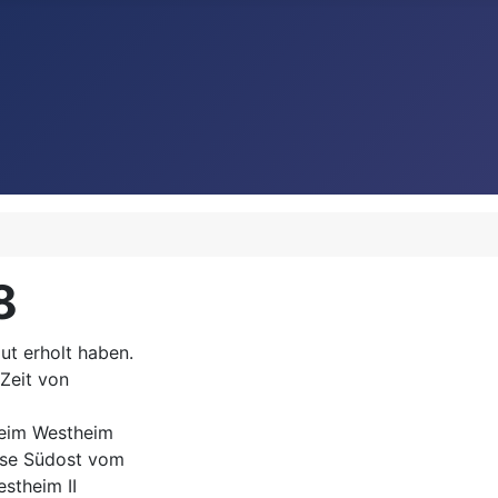
8
gut erholt haben.
 Zeit von
heim Westheim
asse Südost vom
stheim II