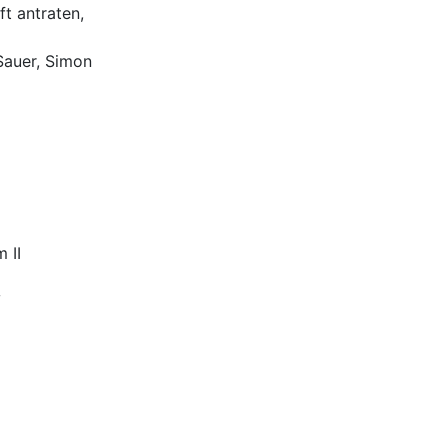
ft antraten,
Sauer, Simon
 II
V